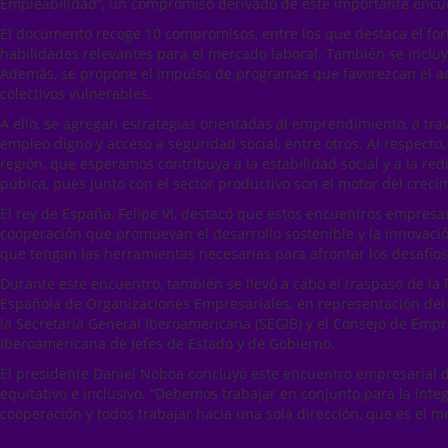
Empleabilidad”, un compromiso derivado de este importante encue
El documento recoge 10 compromisos, entre los que destaca el fortal
habilidades relevantes para el mercado laboral. También se incluy
Además, se propone el impulso de programas que favorezcan el acc
colectivos vulnerables.
A ello, se agregan estrategias orientadas al emprendimiento, a t
empleo digno y acceso a seguridad social, entre otros. Al respecto
región, que esperamos contribuya a la estabilidad social y a la re
púbica, pues junto con el sector productivo son el motor del crec
El rey de España, Felipe VI, destacó que estos encuentros empresar
cooperación que promuevan el desarrollo sostenible y la innovaci
que tengan las herramientas necesarias para afrontar los desafíos 
Durante este encuentro, también se llevó a cabo el traspaso de l
Española de Organizaciones Empresariales, en representación del s
la Secretaría General Iberoamericana (SEGIB) y el Consejo de Emp
Iberoamericana de Jefes de Estado y de Gobierno.
El presidente Daniel Noboa concluyó este encuentro empresarial d
equitativo e inclusivo. “Debemos trabajar en conjunto para la int
cooperación y todos trabajar hacia una sola dirección, que es el 