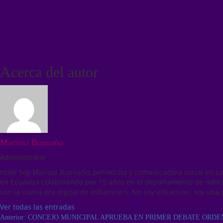
Acerca del autor
Mariuxi Buenaño
Administrator
Hola! Soy Mariuxi Buenaño, periodista y comunicadora social en c
en Ecuavisa colaborando por 15 años en el departamento de notici
con la nueva era digital de influencers. No soy influencer, soy una 
Ver todas las entradas
Anterior:
CONCEJO MUNICIPAL APRUEBA EN PRIMER DEBATE ORDE