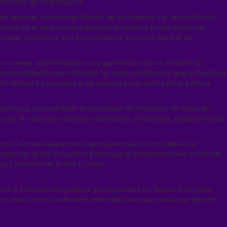
mericana de Empresarios.
de mejorar la inserción laboral de los jóvenes y el desarrollo de
ción en el aula con la experiencia práctica en las empresas.
vadas y políticas que promuevan la inserción laboral de
o a nuevas oportunidades; y la generación de un entorno de
nto de inflexión para abordar los retos económicos que enfrenta la
nte Noboa ha colocado a los jóvenes en el centro de la política
ericana, sino también la necesidad de fortalecer los lazos de
nes son el motor de nuestras sociedades, y debemos asegurarnos de
anos a Antonio Garamendi, presidente de la Confederación
organizar el XVI Encuentro Empresarial Iberoamericano, junto con
país anfitrión de la XXX Cumbre
n y concertación política que signifique un futuro más justo,
ar un marco con condiciones mínimas para que exista ese tipo de