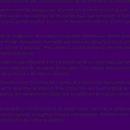
ntro y suscrito por 25 organizaciones de la Confederación Iberoa
ecimiento del diálogo y las alianzas con el sector educativo a fin 
e el apoyo a los sistemas de educación dual, que combinan la forma
eso al primer empleo, así como el fomento de alianzas público-pri
ravés de programas de incubación y gestión empresarial, dando pas
, el Primer Mandatario manifestó que dicha iniciativa “marcó un pu
ducción de la pobreza”. Precisamente, la administración del preside
imiento económico.
iales no solo reflejan el enorme potencial de la comunidad iberoam
ón en cada uno de los países de la región. “Las nuevas generacio
del presente y del futuro”, enfatizó.
a Presidencia Pro Tempore del Consejo de Empresarios Iberoameric
ector empresarial español. Esta institución será la encargada de 
resarios Iberoamericanos (CEIB), que se celebrará en España como 
estacando el compromiso de su gobierno por impulsar la cooperació
egración regional, energética, cultural y empresarial. Debemos cre
mejoramiento de nuestros pueblos”.