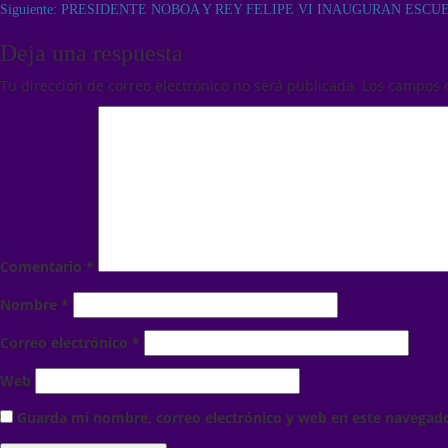
Siguiente:
PRESIDENTE NOBOA Y REY FELIPE VI INAUGURAN ESCU
Deja una respuesta
Tu dirección de correo electrónico no será publicada.
Los campos 
Comentario
*
Nombre
*
Correo electrónico
*
Web
Guarda mi nombre, correo electrónico y web en este navegad