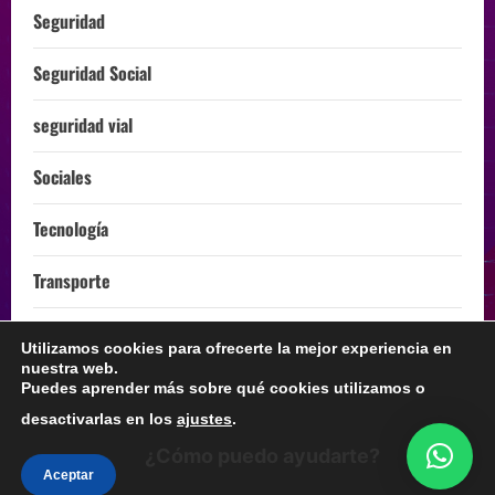
Seguridad
Seguridad Social
seguridad vial
Sociales
Tecnología
Transporte
Turismo
Utilizamos cookies para ofrecerte la mejor experiencia en
nuestra web.
ÚLTIMA HORA
Puedes aprender más sobre qué cookies utilizamos o
desactivarlas en los
ajustes
.
¿Cómo puedo ayudarte?
Instagram
Facebook
Twitter
Linkedin
Youtube
Aceptar