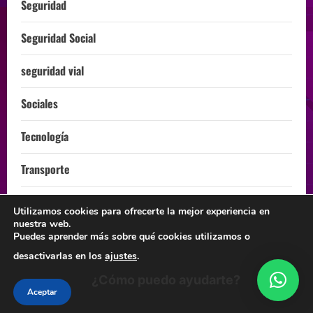
Seguridad
Seguridad Social
seguridad vial
Sociales
Tecnología
Transporte
Turismo
Utilizamos cookies para ofrecerte la mejor experiencia en
nuestra web.
ÚLTIMA HORA
Puedes aprender más sobre qué cookies utilizamos o
desactivarlas en los
ajustes
.
¿Cómo puedo ayudarte?
Instagram
Facebook
Twitter
Linkedin
Youtube
Aceptar