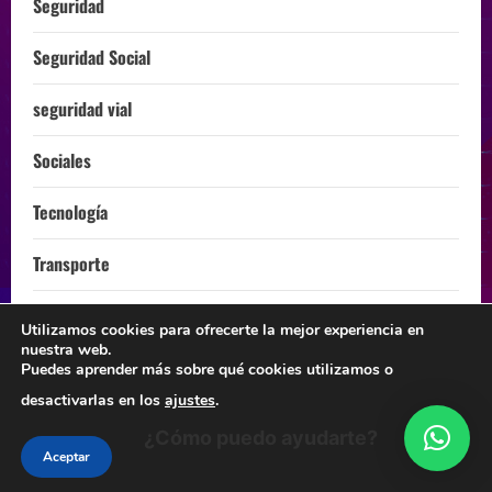
Seguridad
Seguridad Social
seguridad vial
Sociales
Tecnología
Transporte
Turismo
Utilizamos cookies para ofrecerte la mejor experiencia en
nuestra web.
ÚLTIMA HORA
Puedes aprender más sobre qué cookies utilizamos o
desactivarlas en los
ajustes
.
¿Cómo puedo ayudarte?
Instagram
Facebook
Twitter
Linkedin
Youtube
Aceptar