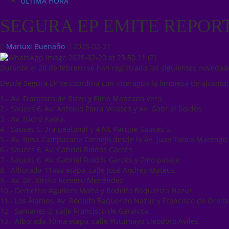
ÚLTIMA HORA
SEGURA EP EMITE REPOR
Mariuxi Buenaño
2025-02-21
Durante el 20 de febrero se han registrado las siguientes novedade
Desde Segura EP se coordina con Interagua la limpieza de alcantar
1.- Av. Francisco de Rizzo y Elina Manzano Vera.
2.- Sauces 6, Av. Antonio Parra Velasco y Av. Gabriel Roldós.
3.- Av. Isidro Ayora.
4.- Sauces 5, 3ra peatonal y 4 NE Parque Sauces 5.
5.- Av. Rosa Campuzano Cornejo desde la Av. Juan Tanca Marengo h
6.- Sauces 6, Av. Gabriel Roldós Garcés.
7.- Sauces 6, Av. Gabriel Roldós Garcés y 7mo pasaje.
8.- Alborada 11ava etapa, calle José Andrés Mateus.
9.- Av. Dr. Emilio Romero Menéndez.
10.- Demetrio Aguilera Malta y Rodolfo Baquerizo Nazur.
11.- Los Álamos, Av. Rodolfo Baquerizo Nazur y Francisco de Orella
12.- Samanes 2, calle Francisco de Garaicoa.
13.- Alborada 10ma etapa, calle Putumayo Eleodoro Avilés.