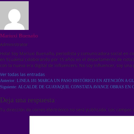
Mariuxi Buenaño
Administrator
Hola! Soy Mariuxi Buenaño, periodista y comunicadora social en c
en Ecuavisa colaborando por 15 años en el departamento de notici
con la nueva era digital de influencers. No soy influencer, soy una 
Ver todas las entradas
Anterior:
LINEA 181 MARCA UN PASO HISTÓRICO EN ATENCIÓN A 
Siguiente:
ALCALDE DE GUAYAQUIL CONSTATA AVANCE OBRAS EN 
Deja una respuesta
Tu dirección de correo electrónico no será publicada.
Los campos 