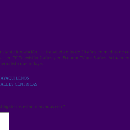
onstante innovación. He trabajado más de 30 años en medios de co
as, en TC Televisión 2 años y en Ecuador TV por 3 años. Actualmen
periodista que influye.
GUAYAQUILEÑOS
CALLES CÉNTRICAS
obligatorios están marcados con
*