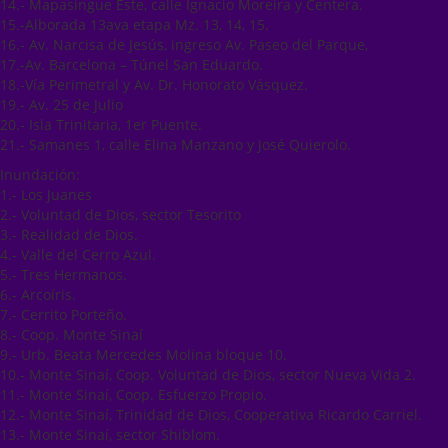
14.- Mapasingue Este, calle Ignacio Moreira y Centera.
15.-Alborada 13ava etapa Mz. 13, 14, 15.
16.- Av. Narcisa de Jesús, ingreso Av. Paseo del Parque,
17.-Av. Barcelona – Túnel San Eduardo.
18.-Vía Perimetral y Av. Dr. Honorato Vásquez.
19.- Av. 25 de Julio
20.- Isla Trinitaria, 1er Puente.
21.- Samanes 1, calle Elina Manzano y José Quierolo.
Inundación:
1.- Los Juanes
2.- Voluntad de Dios, sector Tesorito
3.- Realidad de Dios.
4.- Valle del Cerro Azul.
5.- Tres Hermanos.
6.- Arcoíris.
7.- Cerrito Porteño.
8.- Coop. Monte Sinaí
9.- Urb. Beata Mercedes Molina bloque 10.
10.- Monte Sinaí, Coop. Voluntad de Dios, sector Nueva Vida 2.
11.- Monte Sinaí, Coop. Esfuerzo Propio.
12.- Monte Sinaí, Trinidad de Dios, Cooperativa Ricardo Carriel.
13.- Monte Sinaí, sector Shiblom.