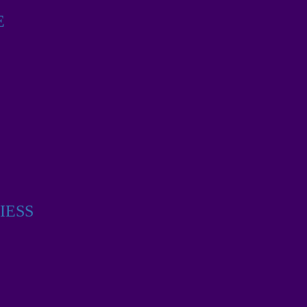
E
IESS