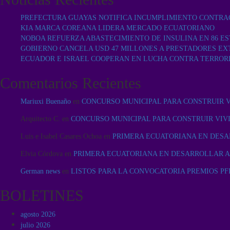
PREFECTURA GUAYAS NOTIFICA INCUMPLIMIENTO CONTRA
KIA MARCA COREANA LIDERA MERCADO ECUATORIANO
NOBOA REFUERZA ABASTECIMIENTO DE INSULINA EN 86 ES
GOBIERNO CANCELA USD 47 MILLONES A PRESTADORES EX
ECUADOR E ISRAEL COOPERAN EN LUCHA CONTRA TERROR
Comentarios Recientes
Mariuxi Buenaño
en
CONCURSO MUNICIPAL PARA CONSTRUIR 
Arquitecto C.
en
CONCURSO MUNICIPAL PARA CONSTRUIR VIV
Luis e Isabel Casares Ochoa
en
PRIMERA ECUATORIANA EN DESA
Elvia Córdova
en
PRIMERA ECUATORIANA EN DESARROLLAR A
German news
en
LISTOS PARA LA CONVOCATORIA PREMIOS PFI
BOLETINES
agosto 2026
julio 2026