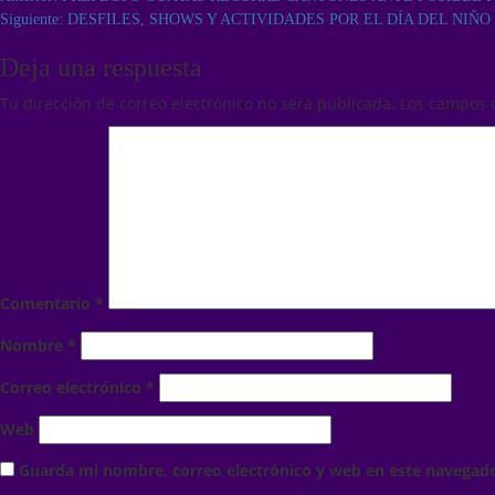
Siguiente:
DESFILES, SHOWS Y ACTIVIDADES POR EL DÍA DEL NIÑO
Deja una respuesta
Tu dirección de correo electrónico no será publicada.
Los campos 
Comentario
*
Nombre
*
Correo electrónico
*
Web
Guarda mi nombre, correo electrónico y web en este navegad