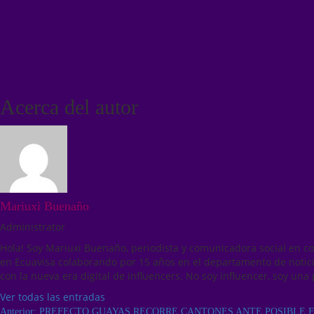
Acerca del autor
Mariuxi Buenaño
Administrator
Hola! Soy Mariuxi Buenaño, periodista y comunicadora social en c
en Ecuavisa colaborando por 15 años en el departamento de notici
con la nueva era digital de influencers. No soy influencer, soy una 
Ver todas las entradas
Anterior:
PREFECTO GUAYAS RECORRE CANTONES ANTE POSIBLE 