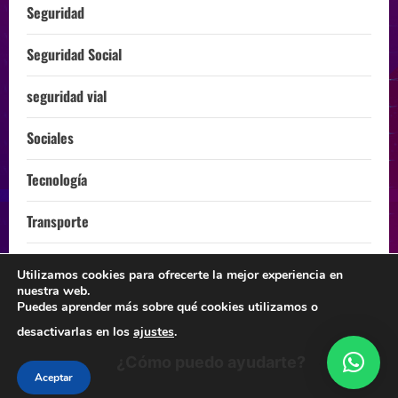
Seguridad
Seguridad Social
seguridad vial
Sociales
Tecnología
Transporte
Turismo
Utilizamos cookies para ofrecerte la mejor experiencia en
nuestra web.
ÚLTIMA HORA
Puedes aprender más sobre qué cookies utilizamos o
desactivarlas en los
ajustes
.
¿Cómo puedo ayudarte?
Instagram
Facebook
Twitter
Linkedin
Youtube
Aceptar