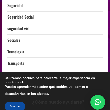
Seguridad
Seguridad Social
seguridad vial
Sociales
Tecnología
Transporte
Turismo
Utilizamos cookies para ofrecerte la mejor experiencia en
nuestra web.
ÚLTIMA HORA
Puedes aprender más sobre qué cookies utilizamos o
desactivarlas en los
ajustes
.
¿Cómo puedo ayudarte?
Instagram
Facebook
Twitter
Linkedin
Youtube
Aceptar