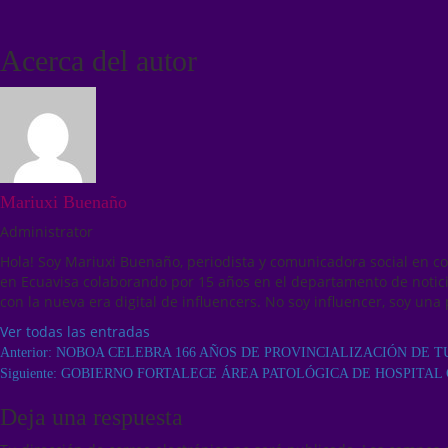
Acerca del autor
Mariuxi Buenaño
Administrator
Hola! Soy Mariuxi Buenaño, periodista y comunicadora social en c
en Ecuavisa colaborando por 15 años en el departamento de notici
con la nueva era digital de influencers. No soy influencer, soy una 
Ver todas las entradas
Anterior:
NOBOA CELEBRA 166 AÑOS DE PROVINCIALIZACIÓN DE
Siguiente:
GOBIERNO FORTALECE ÁREA PATOLÓGICA DE HOSPITAL
Deja una respuesta