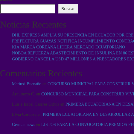
Buscar
Noticias Recientes
DHL EXPRESS AMPLIA SU PRESENCIA EN ECUADOR POR CR
PREFECTURA GUAYAS NOTIFICA INCUMPLIMIENTO CONTRA
KIA MARCA COREANA LIDERA MERCADO ECUATORIANO
NOBOA REFUERZA ABASTECIMIENTO DE INSULINA EN 86 ES
GOBIERNO CANCELA USD 47 MILLONES A PRESTADORES EX
Comentarios Recientes
Mariuxi Buenaño
en
CONCURSO MUNICIPAL PARA CONSTRUIR 
Arquitecto C.
en
CONCURSO MUNICIPAL PARA CONSTRUIR VIV
Luis e Isabel Casares Ochoa
en
PRIMERA ECUATORIANA EN DESA
Elvia Córdova
en
PRIMERA ECUATORIANA EN DESARROLLAR A
German news
en
LISTOS PARA LA CONVOCATORIA PREMIOS PFI