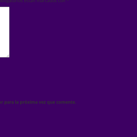
obligatorios están marcados con
*
or para la próxima vez que comente.