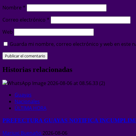
Nombre
*
Correo electrónico
*
Web
Guarda mi nombre, correo electrónico y web en este n
Historias relacionadas
Guayas
Nacionales
ÚLTIMA HORA
PREFECTURA GUAYAS NOTIFICA INCUMPLI
Mariuxi Buenaño
2026-08-06