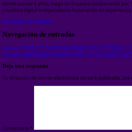
donde estuve 5 años, luego en Ecuavisa colaborando por 1
creadora digital independiente fusionando mi experiencia c
Ver todas las entradas
Navegación de entradas
Anterior:
PREFECTA AGUIÑAGA INSPECCIONÓ AVANCE D
Siguiente:
GOBIERNO DE NOBOA IMPULSA CONSTRUCCIÓN
Deja una respuesta
Tu dirección de correo electrónico no será publicada.
Los
Comentario
*