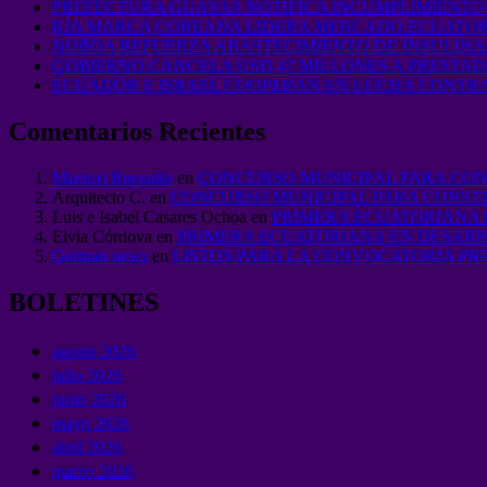
PREFECTURA GUAYAS NOTIFICA INCUMPLIMIENT
KIA MARCA COREANA LIDERA MERCADO ECUATO
NOBOA REFUERZA ABASTECIMIENTO DE INSULINA 
GOBIERNO CANCELA USD 47 MILLONES A PRESTAD
ECUADOR E ISRAEL COOPERAN EN LUCHA CONTR
Comentarios Recientes
Mariuxi Buenaño
en
CONCURSO MUNICIPAL PARA CON
Arquitecto C.
en
CONCURSO MUNICIPAL PARA CONST
Luis e Isabel Casares Ochoa
en
PRIMERA ECUATORIANA 
Elvia Córdova
en
PRIMERA ECUATORIANA EN DESARR
German news
en
LISTOS PARA LA CONVOCATORIA PRE
BOLETINES
agosto 2026
julio 2026
junio 2026
mayo 2026
abril 2026
marzo 2026