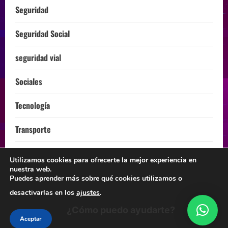
Seguridad
Seguridad Social
seguridad vial
Sociales
Tecnología
Transporte
Turismo
Utilizamos cookies para ofrecerte la mejor experiencia en
nuestra web.
ÚLTIMA HORA
Puedes aprender más sobre qué cookies utilizamos o
desactivarlas en los
ajustes
.
¿Cómo puedo ayudarte?
Instagram
Facebook
Twitter
Linkedin
Youtube
Aceptar