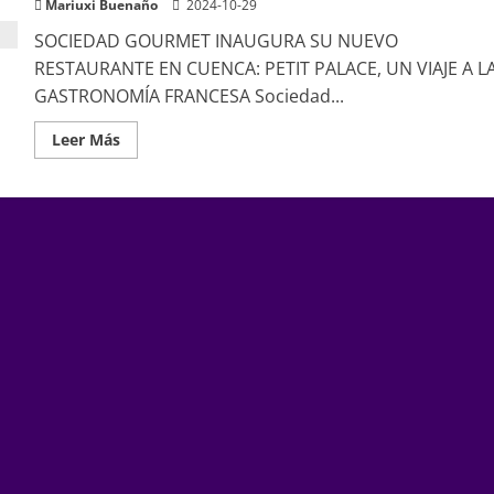
Mariuxi Buenaño
2024-10-29
SOCIEDAD GOURMET INAUGURA SU NUEVO
RESTAURANTE EN CUENCA: PETIT PALACE, UN VIAJE A L
GASTRONOMÍA FRANCESA Sociedad...
Leer
Leer Más
más
acerca
de
SOCIEDAD
GOURMET:
PETIT
PALACE
CON
GASTRONOMÍA
FRANCESA